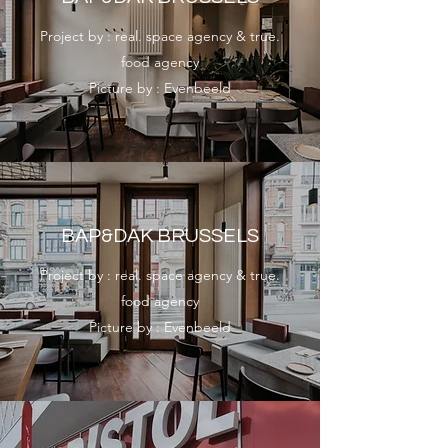
Project by : real. space agency & true.
food agency
Picture by : Evenbeeld
BAP&DAK BRUSSELS
Project by : real. space agency & true.
food agency
Picture by : Evenbeeld